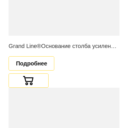
Grand Line®Основание столба усиленное косынками
Подробнее