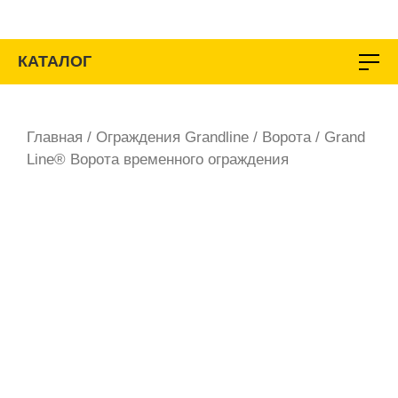
Перейти
к
содержимому
КАТАЛОГ
Главная
/
Ограждения Grandline
/
Ворота
/ Grand
Line® Ворота временного ограждения