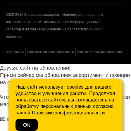
2020-2026 Все права защищены. Информация на данном
интернет-сайте носит исключительно информационный
характер и ни при каких условиях не является публичной
офертой.
Карта сайта
Политика конфиденциальности
Пользовательское соглашение
Друзья, сайт на обновлении!
Прямо сейчас мы обновляем ассортимент и позиции
на сайте.
Наш сайт использует cookies для вашего
удобства и улучшения работы. Продолжая
Чтобы не ждать, присылайте ваши запросы и списки
пользоваться сайтом, вы соглашаетесь на
маф нам на почту.
обработку персональных данных согласно
нашей
Политике конфиденциальности
.
📧
info@mafmasterfibre.ru
Ok