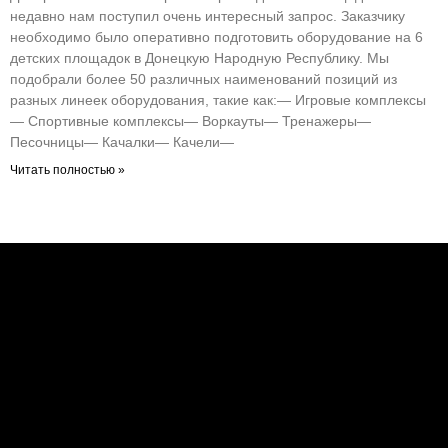
недавно нам поступил очень интересный запрос. Заказчику
необходимо было оперативно подготовить оборудование на 6
детских площадок в Донецкую Народную Республику. Мы
подобрали более 50 различных наименований позиций из
разных линеек оборудования, такие как:— Игровые комплексы
— Спортивные комплексы— Воркауты— Тренажеры—
Песочницы— Качалки— Качели—
Читать полностью »