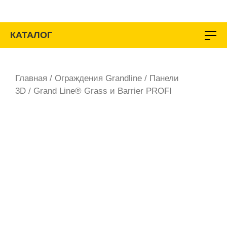
Перейти
к
содержимому
КАТАЛОГ
Главная
/
Ограждения Grandline
/
Панели
3D
/ Grand Line® Grass и Barrier PROFI