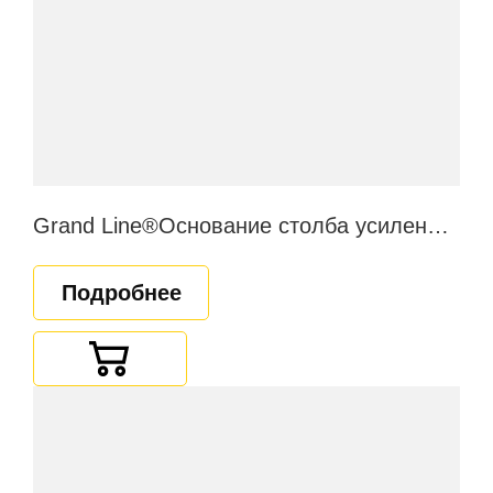
Grand Line®Основание столба усиленное косынками
Подробнее