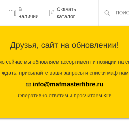
Поиск
товаров
В
Скачать
наличии
каталог
ты
О нас
Доставка и оплата
Блог
Кон
Друзья, сайт на обновлении!
о сейчас мы обновляем ассортимент и позиции на с
 ждать, присылайте ваши запросы и списки маф нам 
абль»
info@mafmasterfibre.ru
📧
Оперативно ответим и просчитаем КП!