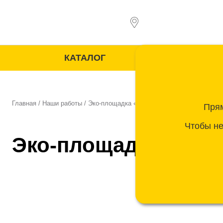
Перейти
к
содержимому
Объек
КАТАЛОГ
Главная
/
Наши работы
/
Эко-площадка «Корабль»
Прям
Чтобы не
Эко-площадка «Кор