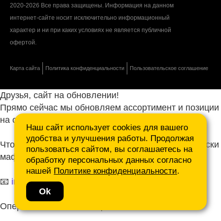
2020-2026 Все права защищены. Информация на данном
интернет-сайте носит исключительно информационный
характер и ни при каких условиях не является публичной
офертой.
Карта сайта
Политика конфиденциальности
Пользовательское соглашение
Друзья, сайт на обновлении!
Прямо сейчас мы обновляем ассортимент и позиции
на сайте.
Наш сайт использует cookies для вашего
удобства и улучшения работы. Продолжая
Чтобы не ждать, присылайте ваши запросы и списки
пользоваться сайтом, вы соглашаетесь на
маф нам на почту.
обработку персональных данных согласно
нашей
Политике конфиденциальности
.
📧
info@mafmasterfibre.ru
Ok
Оперативно ответим и просчитаем КП!