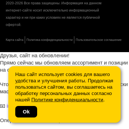
2020-2026 Все права защищены. Информация на данном
интернет-сайте носит исключительно информационный
характер и ни при каких условиях не является публичной
офертой.
Карта сайта
Политика конфиденциальности
Пользовательское соглашение
Друзья, сайт на обновлении!
Прямо сейчас мы обновляем ассортимент и позиции
на сайте.
Наш сайт использует cookies для вашего
удобства и улучшения работы. Продолжая
Чтобы не ждать, присылайте ваши запросы и списки
пользоваться сайтом, вы соглашаетесь на
маф нам на почту.
обработку персональных данных согласно
нашей
Политике конфиденциальности
.
📧
info@mafmasterfibre.ru
Ok
Оперативно ответим и просчитаем КП!