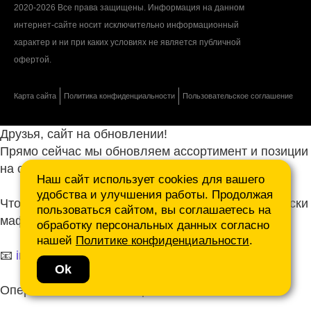
2020-2026 Все права защищены. Информация на данном
интернет-сайте носит исключительно информационный
характер и ни при каких условиях не является публичной
офертой.
Карта сайта
Политика конфиденциальности
Пользовательское соглашение
Друзья, сайт на обновлении!
Прямо сейчас мы обновляем ассортимент и позиции
на сайте.
Наш сайт использует cookies для вашего
удобства и улучшения работы. Продолжая
Чтобы не ждать, присылайте ваши запросы и списки
пользоваться сайтом, вы соглашаетесь на
маф нам на почту.
обработку персональных данных согласно
нашей
Политике конфиденциальности
.
📧
info@mafmasterfibre.ru
Ok
Оперативно ответим и просчитаем КП!