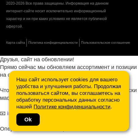
2020-2026 Все права защищены. Информация на данном
интернет-сайте носит исключительно информационный
характер и ни при каких условиях не является публичной
офертой.
Карта сайта
Политика конфиденциальности
Пользовательское соглашение
Друзья, сайт на обновлении!
Прямо сейчас мы обновляем ассортимент и позиции
на сайте.
Наш сайт использует cookies для вашего
удобства и улучшения работы. Продолжая
Чтобы не ждать, присылайте ваши запросы и списки
пользоваться сайтом, вы соглашаетесь на
маф нам на почту.
обработку персональных данных согласно
нашей
Политике конфиденциальности
.
📧
info@mafmasterfibre.ru
Ok
Оперативно ответим и просчитаем КП!