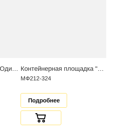
Полоса препятствий "Одиночный окоп"
Контейнерная площадка "Эко+" (на 4 контейнера)
МФ212-324
Подробнее