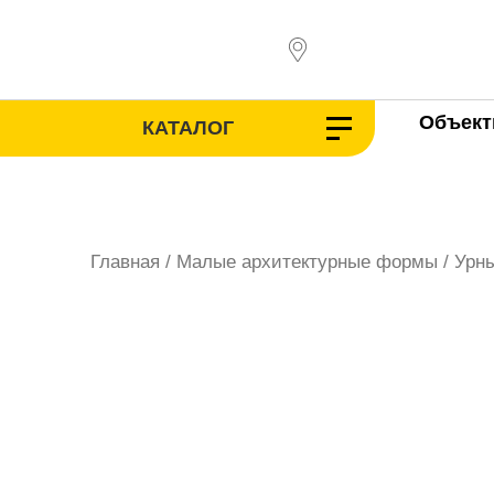
Перейти
к
содержимому
Объек
КАТАЛОГ
Главная
/
Малые архитектурные формы
/
Урн