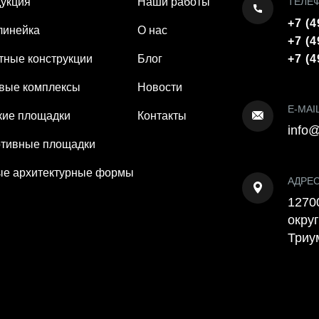
укция
Наши работы
ТЕЛЕ
+7 (4
линейка
О нас
+7 (4
тные конструкции
Блог
+7 (4
вые комплексы
Новости
E-MAI
кие площадки
Контакты
info@
тивные площадки
е архитектурные формы
АДРЕ
12700
округ
Триу