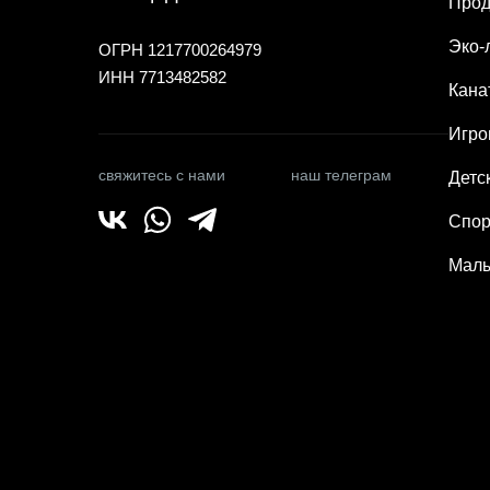
Прод
Эко-
ОГРН 1217700264979
ИНН 7713482582
Кана
Игро
свяжитесь с нами
наш телеграм
Детс
Спор
Малы