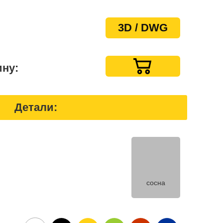
3D / DWG
ину:
Детали:
сосна