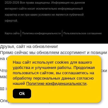
2020-2026 Все права защищены. Информация на данном
интернет-сайте носит исключительно информационный
характер и ни при каких условиях не является публичной
офертой.
Карта сайта
Политика конфиденциальности
Пользовательское соглашение
Друзья, сайт на обновлении!
Прямо сейчас мы обновляем ассортимент и позиции
на сайте.
Наш сайт использует cookies для вашего
удобства и улучшения работы. Продолжая
Чтобы не ждать, присылайте ваши запросы и списки
пользоваться сайтом, вы соглашаетесь на
маф нам на почту.
обработку персональных данных согласно
нашей
Политике конфиденциальности
.
📧
info@mafmasterfibre.ru
Ok
Оперативно ответим и просчитаем КП!