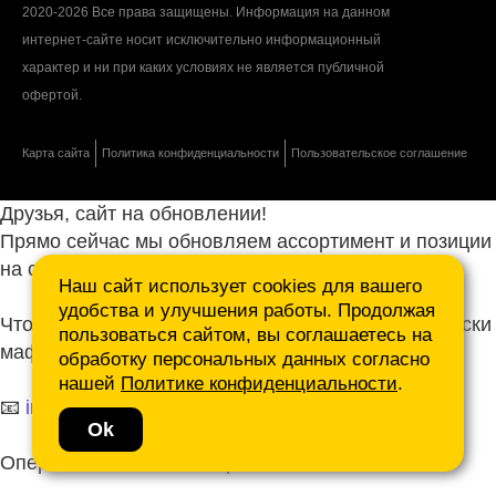
2020-2026 Все права защищены. Информация на данном
интернет-сайте носит исключительно информационный
характер и ни при каких условиях не является публичной
офертой.
Карта сайта
Политика конфиденциальности
Пользовательское соглашение
Друзья, сайт на обновлении!
Прямо сейчас мы обновляем ассортимент и позиции
на сайте.
Наш сайт использует cookies для вашего
удобства и улучшения работы. Продолжая
Чтобы не ждать, присылайте ваши запросы и списки
пользоваться сайтом, вы соглашаетесь на
маф нам на почту.
обработку персональных данных согласно
нашей
Политике конфиденциальности
.
📧
info@mafmasterfibre.ru
Ok
Оперативно ответим и просчитаем КП!