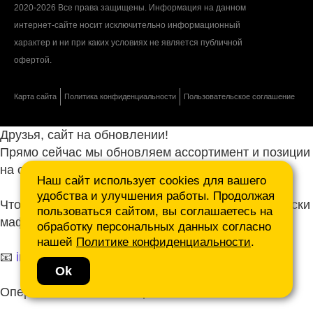
2020-2026 Все права защищены. Информация на данном
интернет-сайте носит исключительно информационный
характер и ни при каких условиях не является публичной
офертой.
Карта сайта
Политика конфиденциальности
Пользовательское соглашение
Друзья, сайт на обновлении!
Прямо сейчас мы обновляем ассортимент и позиции
на сайте.
Наш сайт использует cookies для вашего
удобства и улучшения работы. Продолжая
Чтобы не ждать, присылайте ваши запросы и списки
пользоваться сайтом, вы соглашаетесь на
маф нам на почту.
обработку персональных данных согласно
нашей
Политике конфиденциальности
.
📧
info@mafmasterfibre.ru
Ok
Оперативно ответим и просчитаем КП!