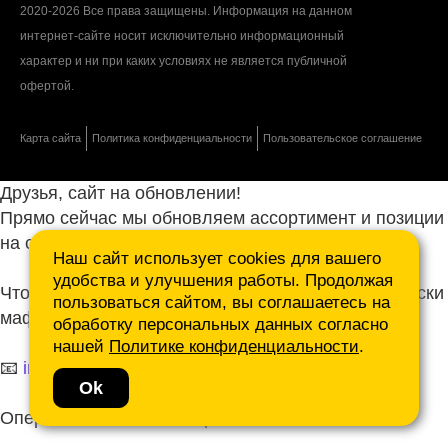
2020-2026 Все права защищены. Информация на данном
интернет-сайте носит исключительно информационный
характер и ни при каких условиях не является публичной
офертой.
Карта сайта
Политика конфиденциальности
Пользовательское соглашение
Друзья, сайт на обновлении!
Прямо сейчас мы обновляем ассортимент и позиции
на сайте.
Наш сайт использует cookies для вашего
удобства и улучшения работы. Продолжая
Чтобы не ждать, присылайте ваши запросы и списки
пользоваться сайтом, вы соглашаетесь на
маф нам на почту.
обработку персональных данных согласно
нашей
Политике конфиденциальности
.
📧
info@mafmasterfibre.ru
Ok
Оперативно ответим и просчитаем КП!