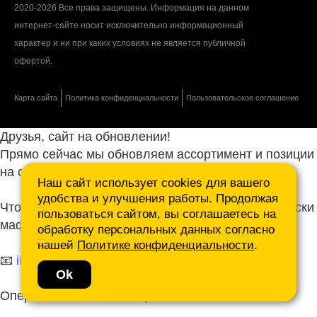
2020-2026 Все права защищены. Информация на данном
интернет-сайте носит исключительно информационный
характер и ни при каких условиях не является публичной
офертой.
Карта сайта
Политика конфиденциальности
Пользовательское соглашение
Друзья, сайт на обновлении!
Прямо сейчас мы обновляем ассортимент и позиции
на сайте.
Наш сайт использует cookies для вашего
удобства и улучшения работы. Продолжая
Чтобы не ждать, присылайте ваши запросы и списки
пользоваться сайтом, вы соглашаетесь на
маф нам на почту.
обработку персональных данных согласно
нашей
Политике конфиденциальности
.
📧
info@mafmasterfibre.ru
Ok
Оперативно ответим и просчитаем КП!