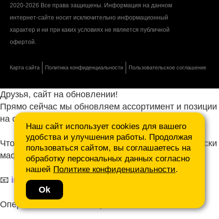
2020-2026 Все права защищены. Информация на данном
интернет-сайте носит исключительно информационный
характер и ни при каких условиях не является публичной
офертой.
Карта сайта
Политика конфиденциальности
Пользовательское соглашение
Друзья, сайт на обновлении!
Прямо сейчас мы обновляем ассортимент и позиции
на сайте.
Наш сайт использует cookies для вашего
удобства и улучшения работы. Продолжая
Чтобы не ждать, присылайте ваши запросы и списки
пользоваться сайтом, вы соглашаетесь на
маф нам на почту.
обработку персональных данных согласно
нашей
Политике конфиденциальности
.
📧
info@mafmasterfibre.ru
Ok
Оперативно ответим и просчитаем КП!