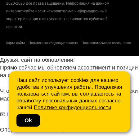
2020-2026 Все права защищены. Информация на данном
интернет-сайте носит исключительно информационный
характер и ни при каких условиях не является публичной
офертой.
Карта сайта
Политика конфиденциальности
Пользовательское соглашение
Друзья, сайт на обновлении!
Прямо сейчас мы обновляем ассортимент и позиции
на сайте.
Наш сайт использует cookies для вашего
удобства и улучшения работы. Продолжая
Чтобы не ждать, присылайте ваши запросы и списки
пользоваться сайтом, вы соглашаетесь на
маф нам на почту.
обработку персональных данных согласно
нашей
Политике конфиденциальности
.
📧
info@mafmasterfibre.ru
Ok
Оперативно ответим и просчитаем КП!