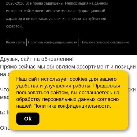
2020-2026 Все права защищены. Информация на данном
интернет-сайте носит исключительно информационный
характер и ни при каких условиях не является публичной
офертой.
Карта сайта
Политика конфиденциальности
Пользовательское соглашение
Друзья, сайт на обновлении!
Прямо сейчас мы обновляем ассортимент и позиции
на сайте.
Наш сайт использует cookies для вашего
удобства и улучшения работы. Продолжая
Чтобы не ждать, присылайте ваши запросы и списки
пользоваться сайтом, вы соглашаетесь на
маф нам на почту.
обработку персональных данных согласно
нашей
Политике конфиденциальности
.
📧
info@mafmasterfibre.ru
Ok
Оперативно ответим и просчитаем КП!