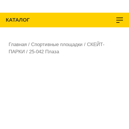
Перейти
к
содержимому
КАТАЛОГ
Главная
/
Спортивные площадки
/
СКЕЙТ-
ПАРКИ
/ 25-042 Плаза