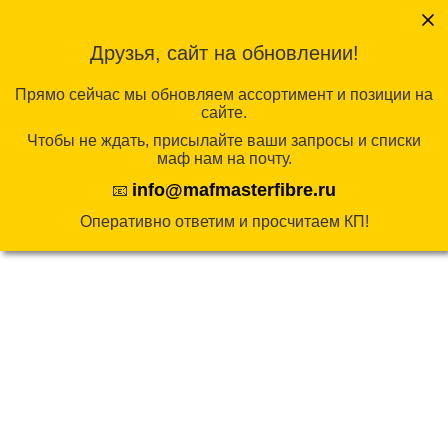
Перейти
к
Друзья, сайт на обновлении!
содержимому
КАТАЛОГ
Прямо сейчас мы обновляем ассортимент и позиции на
сайте.
Чтобы не ждать, присылайте ваши запросы и списки
Главная
/
Канатные конструкции
/
Полоса
маф нам на почту.
препятствий
/ 4-036 Канатная конструкция
info@mafmasterfibre.ru
📧
Оперативно ответим и просчитаем КП!