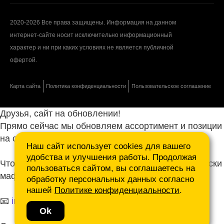
2020-2026 Все права защищены. Информация на данном
интернет-сайте носит исключительно информационный
характер и ни при каких условиях не является публичной
офертой.
Карта сайта
Политика конфиденциальности
Пользовательское соглашение
Друзья, сайт на обновлении!
Прямо сейчас мы обновляем ассортимент и позиции
на сайте.
Наш сайт использует cookies для вашего
удобства и улучшения работы. Продолжая
Чтобы не ждать, присылайте ваши запросы и списки
пользоваться сайтом, вы соглашаетесь на
маф нам на почту.
обработку персональных данных согласно
нашей
Политике конфиденциальности
.
📧
info@mafmasterfibre.ru
Ok