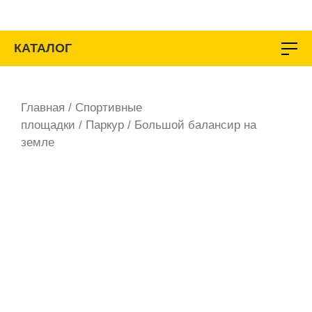
Перейти
к
содержимому
КАТАЛОГ
Главная
/
Спортивные
площадки
/
Паркур
/ Большой балансир на
земле