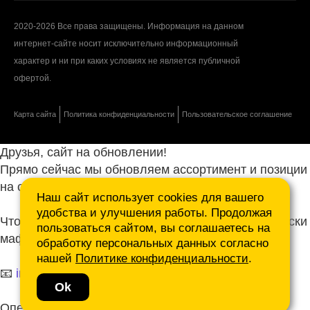
2020-2026 Все права защищены. Информация на данном
интернет-сайте носит исключительно информационный
характер и ни при каких условиях не является публичной
офертой.
Карта сайта
Политика конфиденциальности
Пользовательское соглашение
Друзья, сайт на обновлении!
Прямо сейчас мы обновляем ассортимент и позиции
на сайте.
Наш сайт использует cookies для вашего
удобства и улучшения работы. Продолжая
Чтобы не ждать, присылайте ваши запросы и списки
пользоваться сайтом, вы соглашаетесь на
маф нам на почту.
обработку персональных данных согласно
нашей
Политике конфиденциальности
.
📧
info@mafmasterfibre.ru
Ok
Оперативно ответим и просчитаем КП!