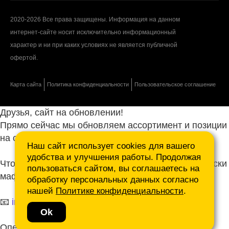
2020-2026 Все права защищены. Информация на данном
интернет-сайте носит исключительно информационный
характер и ни при каких условиях не является публичной
офертой.
Карта сайта
Политика конфиденциальности
Пользовательское соглашение
Друзья, сайт на обновлении!
Прямо сейчас мы обновляем ассортимент и позиции
на сайте.
Наш сайт использует cookies для вашего
удобства и улучшения работы. Продолжая
Чтобы не ждать, присылайте ваши запросы и списки
пользоваться сайтом, вы соглашаетесь на
маф нам на почту.
обработку персональных данных согласно
нашей
Политике конфиденциальности
.
📧
info@mafmasterfibre.ru
Ok
Оперативно ответим и просчитаем КП!