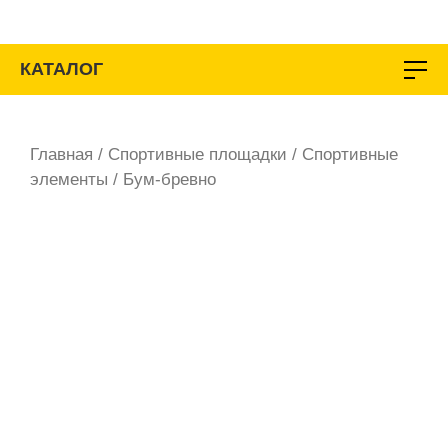
Перейти
к
содержимому
КАТАЛОГ
Главная
/
Спортивные площадки
/
Спортивные
элементы
/ Бум-бревно