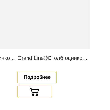
Grand Line®Столб оцинкованный с полимерным покрытием
Grand Line®Столб оцинкованный
Подробнее