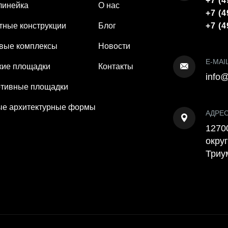
+7 (4
линейка
О нас
+7 (4
тные конструкции
Блог
+7 (4
вые комплексы
Новости
E-MAI
кие площадки
Контакты
info@
тивные площадки
е архитектурные формы
АДРЕ
12700
округ
Триу