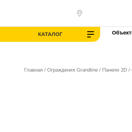
Перейти
к
содержимому
Объек
КАТАЛОГ
Главная
/
Ограждения Grandline
/
Панели 2D
/