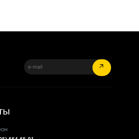
:
ты
ФОН