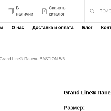
Поиск
товаров
В
Скачать
наличии
каталог
ты
О нас
Доставка и оплата
Блог
Кон
 Grand Line® Панель BASTION 5/6
Grand Line® Пане
Размер: