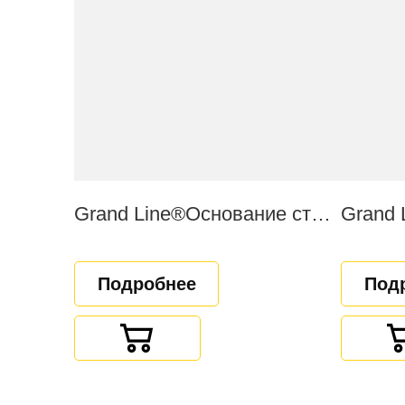
Grand Line®Основание столба усиленное косынками
Подробнее
Под