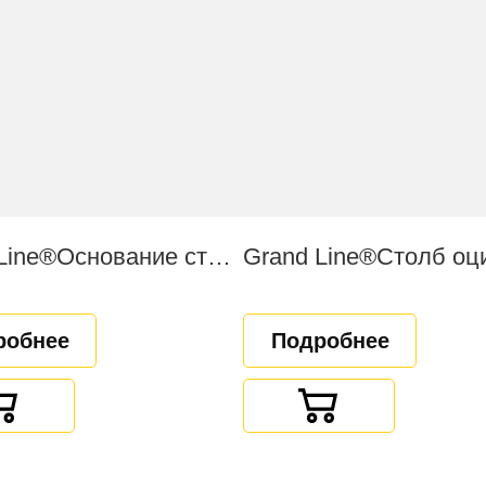
Grand Line®Основание столба
робнее
Подробнее