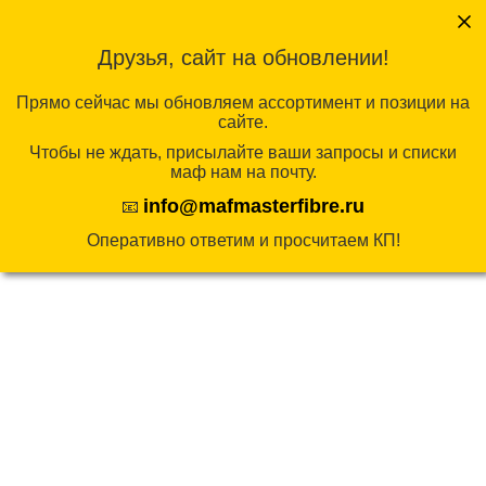
Перейти
к
Друзья, сайт на обновлении!
содержимому
КАТАЛОГ
Прямо сейчас мы обновляем ассортимент и позиции на
сайте.
Чтобы не ждать, присылайте ваши запросы и списки
Главная
/
Спортивные площадки
/
Спортивные
маф нам на почту.
элементы
/ Игровое оборудование «Переправа»
info@mafmasterfibre.ru
📧
Оперативно ответим и просчитаем КП!