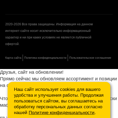
2020-2026 Все права защищены. Информация на данном
интернет-сайте носит исключительно информационный
характер и ни при каких условиях не является публичной
офертой.
Карта сайта
Политика конфиденциальности
Пользовательское соглашение
Друзья, сайт на обновлении!
Прямо сейчас мы обновляем ассортимент и позиции
на сайте.
Наш сайт использует cookies для вашего
удобства и улучшения работы. Продолжая
Чтобы не ждать, присылайте ваши запросы и списки
пользоваться сайтом, вы соглашаетесь на
маф нам на почту.
обработку персональных данных согласно
нашей
Политике конфиденциальности
.