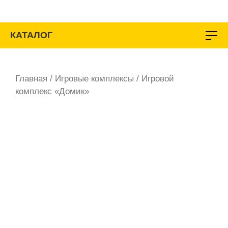
Перейти
к
содержимому
КАТАЛОГ
Главная
/
Игровые комплексы
/ Игровой
комплекс «Домик»