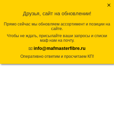
Перейти
к
Друзья, сайт на обновлении!
содержимому
КАТАЛОГ
Прямо сейчас мы обновляем ассортимент и позиции на
сайте.
Чтобы не ждать, присылайте ваши запросы и списки
Главная
/
ЭКО-ЛИНИЯ
/
Игровые комплексы
маф нам на почту.
ЭКО
/
Игровые комплексы ЭКО из
info@mafmasterfibre.ru
📧
лиственницы
/ Игровой комплекс Эко
Оперативно ответим и просчитаем КП!