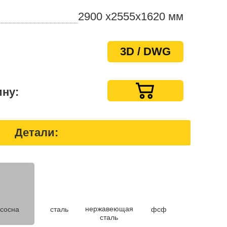
2900 x2555х1620 мм
3D / DWG
ину:
Детали:
нержавеющая
сосна
сталь
фсф
сталь