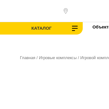
Перейти
к
содержимому
Объек
КАТАЛОГ
Главная
/
Игровые комплексы
/ Игровой компл