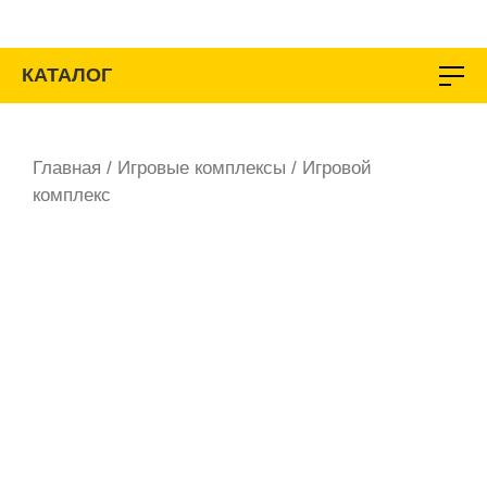
Перейти
к
содержимому
КАТАЛОГ
Главная
/
Игровые комплексы
/ Игровой
комплекс