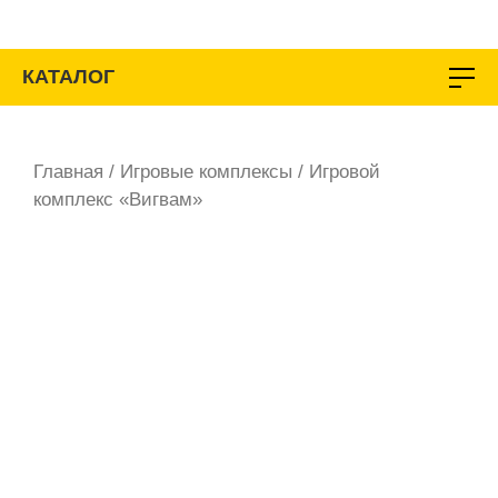
Перейти
к
содержимому
КАТАЛОГ
Главная
/
Игровые комплексы
/ Игровой
комплекс «Вигвам»