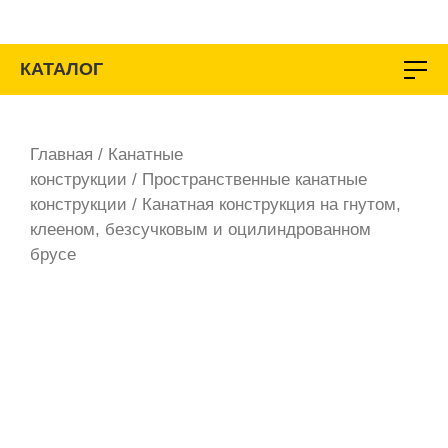
Перейти
к
содержимому
КАТАЛОГ
Главная
/
Канатные
конструкции
/
Пространственные канатные
конструкции
/ Канатная конструкция на гнутом,
клееном, безсучковым и оцилиндрованном
брусе