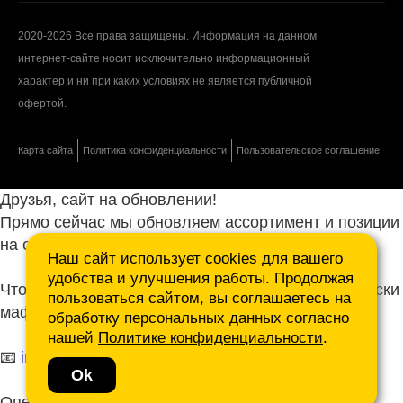
2020-2026 Все права защищены. Информация на данном
интернет-сайте носит исключительно информационный
характер и ни при каких условиях не является публичной
офертой.
Карта сайта
Политика конфиденциальности
Пользовательское соглашение
Друзья, сайт на обновлении!
Прямо сейчас мы обновляем ассортимент и позиции
на сайте.
Наш сайт использует cookies для вашего
удобства и улучшения работы. Продолжая
Чтобы не ждать, присылайте ваши запросы и списки
пользоваться сайтом, вы соглашаетесь на
маф нам на почту.
обработку персональных данных согласно
нашей
Политике конфиденциальности
.
📧
info@mafmasterfibre.ru
Ok
Оперативно ответим и просчитаем КП!