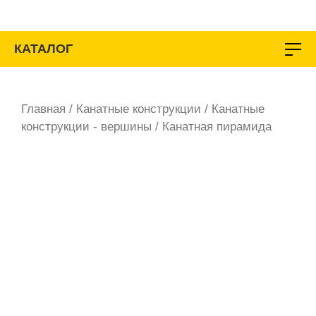
Перейти
к
содержимому
КАТАЛОГ
Главная
/
Канатные конструкции
/
Канатные
конструкции - вершины
/ Канатная пирамида