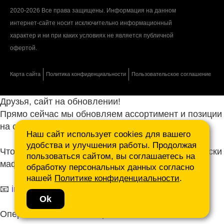
2020-2026 Все права защищены. Информация на данном
интернет-сайте носит исключительно информационный
характер и ни при каких условиях не является публичной
офертой.
Карта сайта
Политика конфиденциальности
Пользовательское соглашение
Друзья, сайт на обновлении!
Прямо сейчас мы обновляем ассортимент и позиции
на сайте.
Наш сайт использует cookies для вашего
удобства и улучшения работы. Продолжая
Чтобы не ждать, присылайте ваши запросы и списки
пользоваться сайтом, вы соглашаетесь на
маф нам на почту.
обработку персональных данных согласно
нашей
Политике конфиденциальности
.
📧
info@mafmasterfibre.ru
Ok
Оперативно ответим и просчитаем КП!