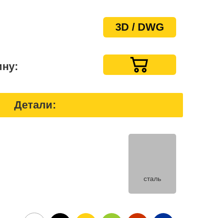
3D / DWG
ину:
Детали:
сталь