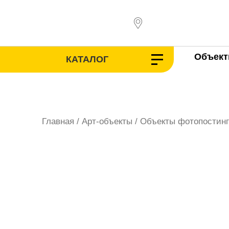
Перейти
к
содержимому
Объек
КАТАЛОГ
Главная
/
Арт-объекты
/
Объекты фотопостинг