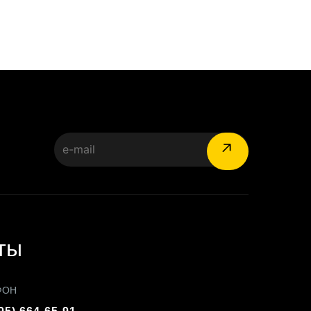
:
ты
ФОН