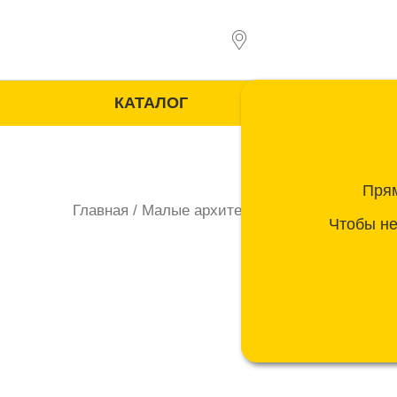
Перейти
к
содержимому
Объек
КАТАЛОГ
Прям
Главная
/
Малые архитектурные формы
/
Парк
Чтобы не