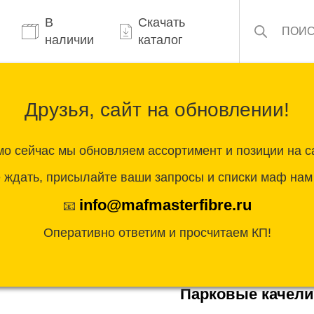
Поиск
товаров
В
Скачать
наличии
каталог
ты
О нас
Доставка и оплата
Блог
Кон
Друзья, сайт на обновлении!
о сейчас мы обновляем ассортимент и позиции на с
овые качели
/ Парковые качели «Оазис» Эко
 ждать, присылайте ваши запросы и списки маф нам 
info@mafmasterfibre.ru
📧
Оперативно ответим и просчитаем КП!
МФ212
Артикул:
Парковые качели