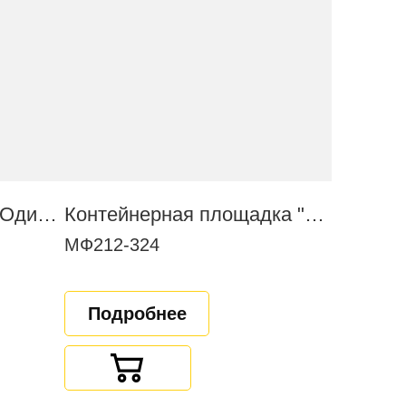
Полоса препятствий "Одиночный окоп"
Контейнерная площадка "Эко+" (на 4 контейнера)
МФ212-324
Подробнее