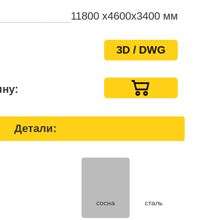
11800 x4600х3400 мм
3D / DWG
ину:
Детали:
сосна
сталь