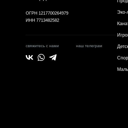
Прод
Эко-
ОГРН 1217700264979
ИНН 7713482582
Кана
Игро
свяжитесь с нами
наш телеграм
Детс
Спор
Малы