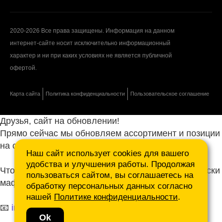
2020-2026 Все права защищены. Информация на данном
интернет-сайте носит исключительно информационный
характер и ни при каких условиях не является публичной
офертой.
Карта сайта
Политика конфиденциальности
Пользовательское соглашение
Друзья, сайт на обновлении!
Прямо сейчас мы обновляем ассортимент и позиции
на сайте.
Наш сайт использует cookies для вашего
удобства и улучшения работы. Продолжая
Чтобы не ждать, присылайте ваши запросы и списки
пользоваться сайтом, вы соглашаетесь на
маф нам на почту.
обработку персональных данных согласно
нашей
Политике конфиденциальности
.
📧
info@mafmasterfibre.ru
Ok