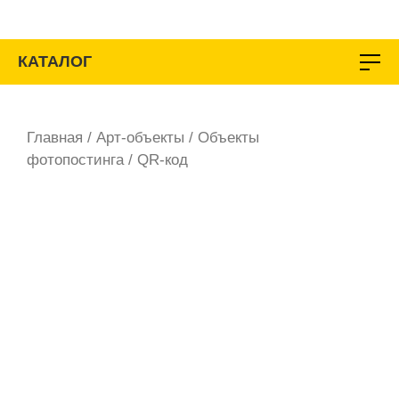
Перейти
к
содержимому
КАТАЛОГ
Главная
/
Арт-объекты
/
Объекты
фотопостинга
/ QR-код