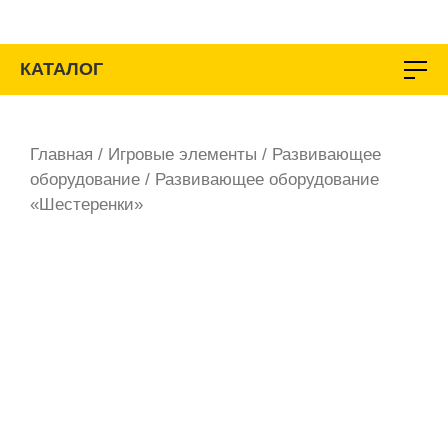
Перейти
к
содержимому
КАТАЛОГ
Главная
/
Игровые элементы
/
Развивающее
оборудование
/ Развивающее оборудование
«Шестеренки»