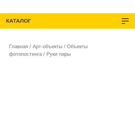
Перейти
к
содержимому
КАТАЛОГ
Главная
/
Арт-объекты
/
Объекты
фотопостинга
/ Руки пары