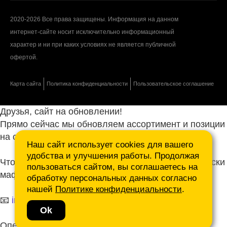
2020-2026 Все права защищены. Информация на данном
интернет-сайте носит исключительно информационный
характер и ни при каких условиях не является публичной
офертой.
Карта сайта
Политика конфиденциальности
Пользовательское соглашение
Друзья, сайт на обновлении!
Прямо сейчас мы обновляем ассортимент и позиции
на сайте.
Наш сайт использует cookies для вашего
удобства и улучшения работы. Продолжая
Чтобы не ждать, присылайте ваши запросы и списки
пользоваться сайтом, вы соглашаетесь на
маф нам на почту.
обработку персональных данных согласно
нашей
Политике конфиденциальности
.
📧
info@mafmasterfibre.ru
Ok
Оперативно ответим и просчитаем КП!