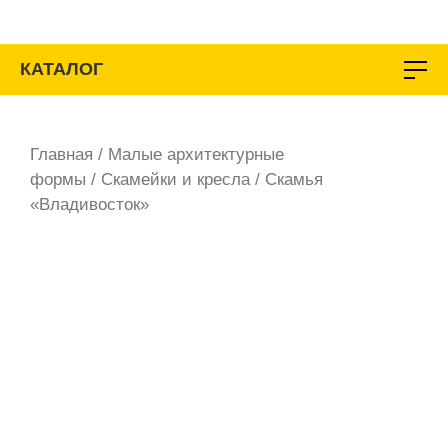
Перейти
к
содержимому
КАТАЛОГ
Главная
/
Малые архитектурные
формы
/
Скамейки и кресла
/ Скамья
«Владивосток»