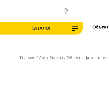
Перейти
к
содержимому
Объек
КАТАЛОГ
Главная
/
Арт-объекты
/
Объекты фотопостинг