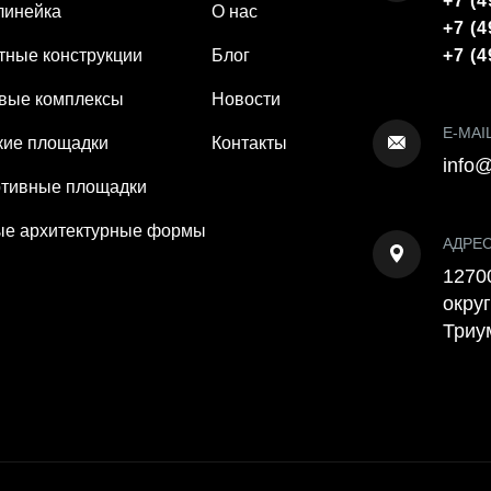
+7 (4
линейка
О нас
+7 (4
тные конструкции
Блог
+7 (4
вые комплексы
Новости
E-MAI
кие площадки
Контакты
info@
тивные площадки
е архитектурные формы
АДРЕ
12700
округ
Триу