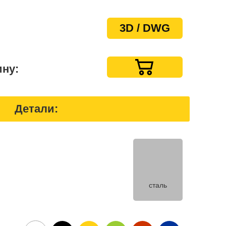
3D / DWG
ину:
Детали:
сталь