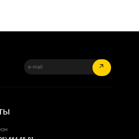
:
ты
ФОН