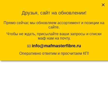
Перейти
к
Друзья, сайт на обновлении!
содержимому
КАТАЛОГ
Прямо сейчас мы обновляем ассортимент и позиции на
сайте.
Чтобы не ждать, присылайте ваши запросы и списки
Главная
/
Арт-объекты
/
Полигональные
маф нам на почту.
скульптуры
/ Улитка
info@mafmasterfibre.ru
📧
Оперативно ответим и просчитаем КП!