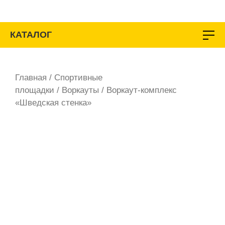
Перейти
к
содержимому
КАТАЛОГ
Главная
/
Спортивные
площадки
/
Воркауты
/ Воркаут-комплекс
«Шведская стенка»