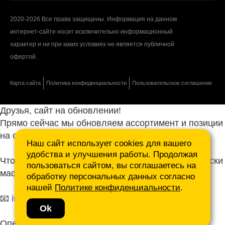
2020-2026 Все права защищены. Информация на данном
интернет-сайте носит исключительно информационный
характер и ни при каких условиях не является публичной
офертой.
Карта сайта
Политика конфиденциальности
Пользовательское соглашение
Друзья, сайт на обновлении!
Прямо сейчас мы обновляем ассортимент и позиции
на сайте.
Наш сайт использует cookies для вашего
удобства и улучшения работы. Продолжая
Чтобы не ждать, присылайте ваши запросы и списки
пользоваться сайтом, вы соглашаетесь на
маф нам на почту.
обработку персональных данных согласно
нашей
Политике конфиденциальности
.
📧
info@mafmasterfibre.ru
Ok
Оперативно ответим и просчитаем КП!