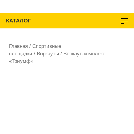
Перейти
к
содержимому
КАТАЛОГ
Главная
/
Спортивные
площадки
/
Воркауты
/ Воркаут-комплекс
«Триумф»