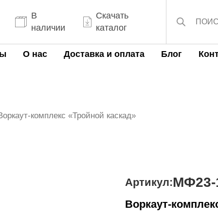
Поиск
товаров
В
Скачать
наличии
каталог
ты
О нас
Доставка и оплата
Блог
Кон
Воркаут-комплекс «Тройной каскад»
МФ23-
Артикул:
Воркаут-комплекс