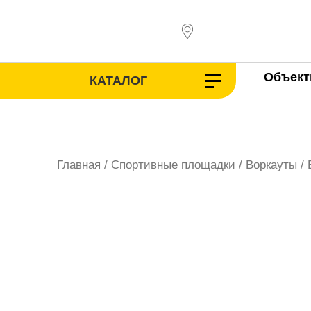
Перейти
к
содержимому
Объек
КАТАЛОГ
Главная
/
Спортивные площадки
/
Воркауты
/ 