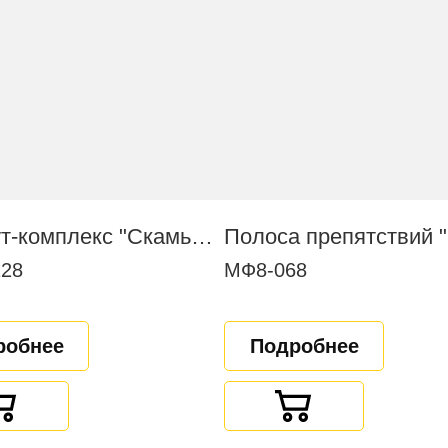
Воркаут-комплекс "Скамья для пресса"
28
МФ8-068
робнее
Подробнее