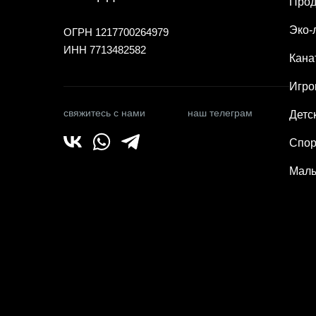
Прод
Эко-
ОГРН 1217700264979
ИНН 7713482582
Кана
Игро
свяжитесь с нами
наш телеграм
Детс
Спор
Малы