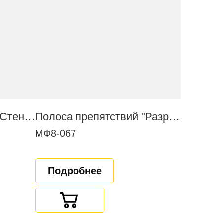
Полоса препятствий "Стена с проломом"
Полоса препятствий "Разрушенная лестница"
МФ8-067
Подробнее