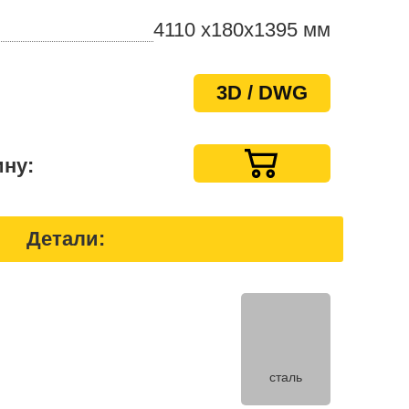
4110 x180х1395 мм
3D / DWG
ину:
Детали:
сталь