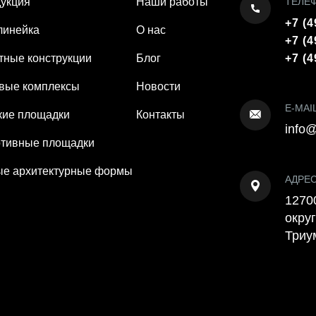
укция
Наши работы
ТЕЛЕ
+7 (4
линейка
О нас
+7 (4
тные конструкции
Блог
+7 (4
вые комплексы
Новости
E-MAI
кие площадки
Контакты
info@
тивные площадки
е архитектурные формы
АДРЕ
12700
округ
Триу