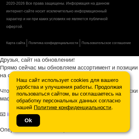
2020-2026 Все права защищены. Информация на данном
интернет-сайте носит исключительно информационный
характер и ни при каких условиях не является публичной
офертой.
Карта сайта
Политика конфиденциальности
Пользовательское соглашение
Друзья, сайт на обновлении!
Прямо сейчас мы обновляем ассортимент и позиции
на сайте.
Наш сайт использует cookies для вашего
удобства и улучшения работы. Продолжая
Чтобы не ждать, присылайте ваши запросы и списки
пользоваться сайтом, вы соглашаетесь на
маф нам на почту.
обработку персональных данных согласно
нашей
Политике конфиденциальности
.
📧
info@mafmasterfibre.ru
Ok
Оперативно ответим и просчитаем КП!