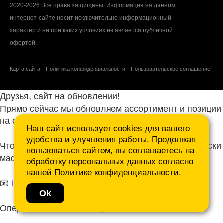
2020-2026 Все права защищены. Информация на данном
интернет-сайте носит исключительно информационный
характер и ни при каких условиях не является публичной
офертой.
Карта сайта
Политика конфиденциальности
Пользовательское соглашение
Друзья, сайт на обновлении!
Прямо сейчас мы обновляем ассортимент и позиции
на сайте.
Наш сайт использует cookies для вашего
удобства и улучшения работы. Продолжая
Чтобы не ждать, присылайте ваши запросы и списки
пользоваться сайтом, вы соглашаетесь на
маф нам на почту.
обработку персональных данных согласно
нашей
Политике конфиденциальности
.
📧
info@mafmasterfibre.ru
Ok
Оперативно ответим и просчитаем КП!