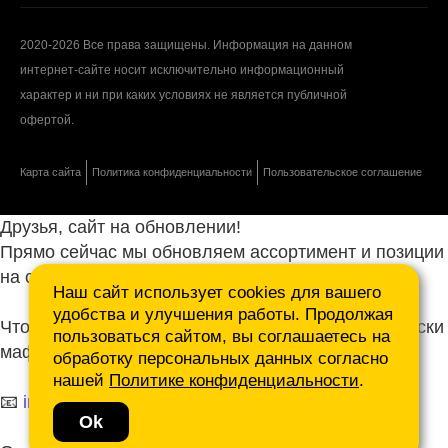
2020-2026 Все права защищены. Информация на данном
интернет-сайте носит исключительно информационный
характер и ни при каких условиях не является публичной
офертой.
Карта сайта
Политика конфиденциальности
Пользовательское соглашение
Друзья, сайт на обновлении!
Прямо сейчас мы обновляем ассортимент и позиции
на сайте.
Наш сайт использует cookies для вашего
удобства и улучшения работы. Продолжая
Чтобы не ждать, присылайте ваши запросы и списки
пользоваться сайтом, вы соглашаетесь на
маф нам на почту.
обработку персональных данных согласно
нашей
Политике конфиденциальности
.
📧
info@mafmasterfibre.ru
Ok