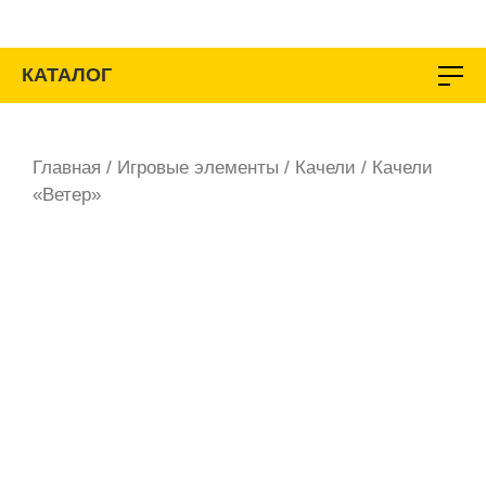
Перейти
к
содержимому
КАТАЛОГ
Главная
/
Игровые элементы
/
Качели
/ Качели
«Ветер»