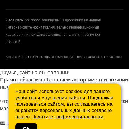
2020-2026 Все права защищены. Информация на данном
интернет-сайте носит исключительно информационный
характер и ни при каких условиях не является публичной
офертой.
Карта сайта
Политика конфиденциальности
Пользовательское соглашение
Друзья, сайт на обновлении!
Прямо сейчас мы обновляем ассортимент и позиции
на сайте.
Наш сайт использует cookies для вашего
удобства и улучшения работы. Продолжая
Чтобы не ждать, присылайте ваши запросы и списки
пользоваться сайтом, вы соглашаетесь на
маф нам на почту.
обработку персональных данных согласно
нашей
Политике конфиденциальности
.
📧
info@mafmasterfibre.ru
Ok