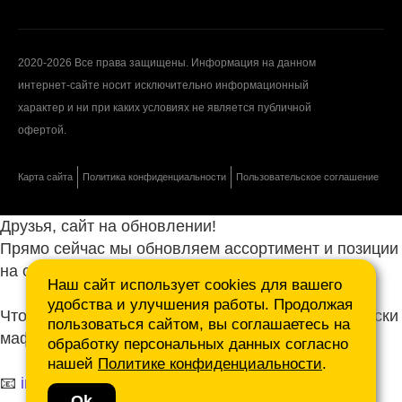
2020-2026 Все права защищены. Информация на данном
интернет-сайте носит исключительно информационный
характер и ни при каких условиях не является публичной
офертой.
Карта сайта
Политика конфиденциальности
Пользовательское соглашение
Друзья, сайт на обновлении!
Прямо сейчас мы обновляем ассортимент и позиции
на сайте.
Наш сайт использует cookies для вашего
удобства и улучшения работы. Продолжая
Чтобы не ждать, присылайте ваши запросы и списки
пользоваться сайтом, вы соглашаетесь на
маф нам на почту.
обработку персональных данных согласно
нашей
Политике конфиденциальности
.
📧
info@mafmasterfibre.ru
Ok