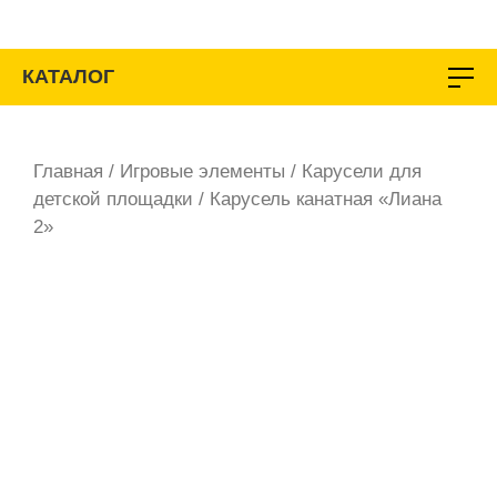
Перейти
к
содержимому
КАТАЛОГ
Главная
/
Игровые элементы
/
Карусели для
детской площадки
/ Карусель канатная «Лиана
2»