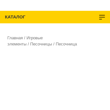
Перейти
к
содержимому
КАТАЛОГ
Главная
/
Игровые
элементы
/
Песочницы
/ Песочница