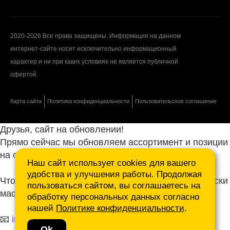
2020-2026 Все права защищены. Информация на данном
интернет-сайте носит исключительно информационный
характер и ни при каких условиях не является публичной
офертой.
Карта сайта
Политика конфиденциальности
Пользовательское соглашение
Друзья, сайт на обновлении!
Прямо сейчас мы обновляем ассортимент и позиции
на сайте.
Наш сайт использует cookies для вашего
удобства и улучшения работы. Продолжая
Чтобы не ждать, присылайте ваши запросы и списки
пользоваться сайтом, вы соглашаетесь на
маф нам на почту.
обработку персональных данных согласно
нашей
Политике конфиденциальности
.
📧
info@mafmasterfibre.ru
Ok